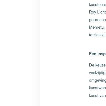
kunstenaa
Roy Licht
gepresent
Mehretu. 
te zien zi
Een ins
De keuze 
veelzijdi
omgeving 
kunstwer
kunst van