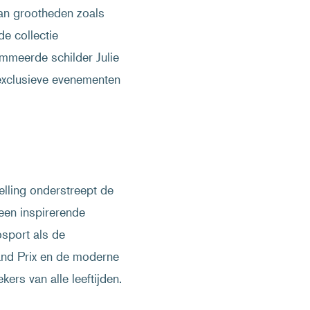
van grootheden zoals
e collectie
mmeerde schilder Julie
exclusieve evenementen
elling onderstreept de
 een inspirerende
osport als de
and Prix en de moderne
rs van alle leeftijden.