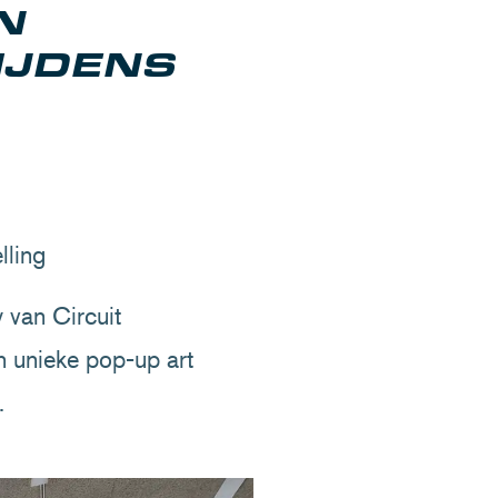
N
IJDENS
lling
 van Circuit
 unieke pop-up art
4.