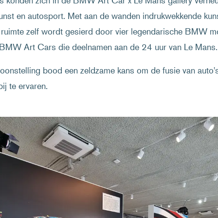
s konden zich in de BMW Art Car x Le Mans gallery verhe
unst en autosport. Met aan de wanden indrukwekkende kuns
e ruimte zelf wordt gesierd door vier legendarische BMW mo
e BMW Art Cars die deelnamen aan de 24 uur van Le Mans.
oonstelling bood een zeldzame kans om de fusie van auto's
ij te ervaren.