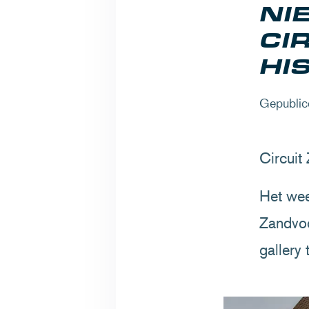
NI
CI
HI
Gepublic
Circuit
Het wee
Zandvoo
gallery