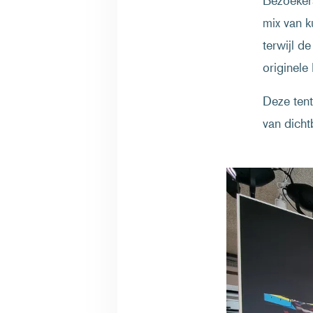
Bezoeker
mix van k
terwijl d
originel
Deze tent
van dichtb