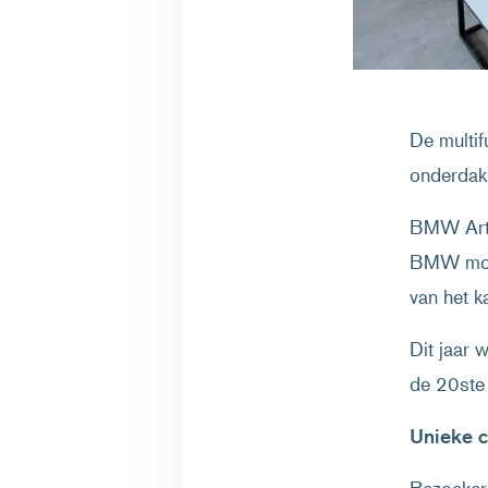
De multif
onderdak
BMW Art C
BMW mode
van het k
Dit jaar 
de 20ste
Unieke c