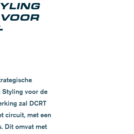
YLING
 VOOR
-
trategische
Styling
voor de
erking zal DCRT
 circuit, met een
s. Dit omvat met