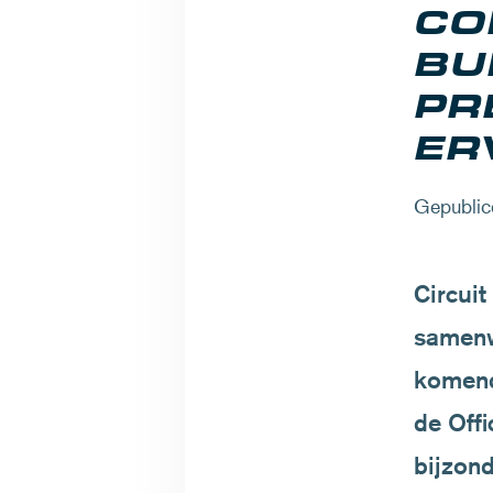
CO
BU
PR
ER
Gepublic
Circuit
samenw
komend
de
Offi
bijzond