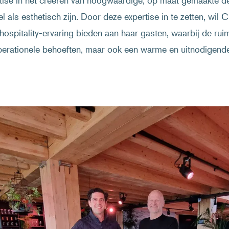
rtise in het creëren van hoogwaardige, op maat gemaakte d
el als esthetisch zijn. Door deze expertise in te zetten, wil 
ospitality-ervaring bieden aan haar gasten, waarbij de ruim
erationele behoeften, maar ook een warme en uitnodigende