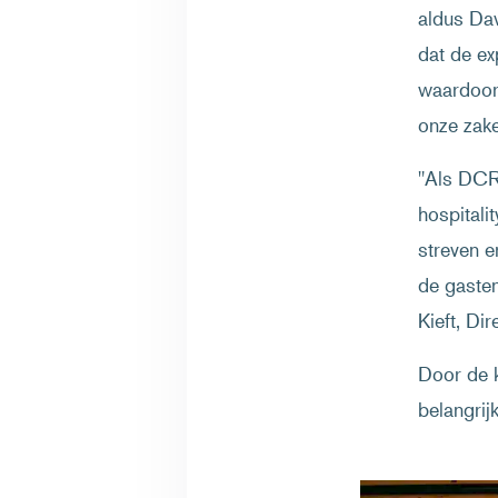
aldus Dav
dat de ex
waardoor 
onze zake
"Als DCRT
hospitali
streven e
de gasten
Kieft, Di
Door de 
belangrij