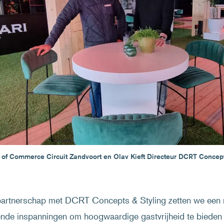
of Commerce Circuit Zandvoort en Olav Kieft Directeur DCRT Concept
 partnerschap met DCRT Concepts & Styling zetten we een 
nde inspanningen om hoogwaardige gastvrijheid te bieden 