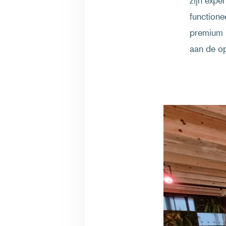
zijn expe
functione
premium h
aan de op