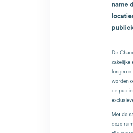
name d
locatie
publiek
De Champ
zakelijke
fungeren 
worden o
de publie
exclusiev
Met de s
deze ruim