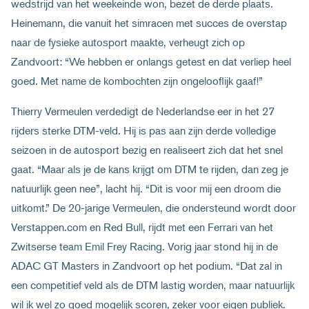
wedstrijd van het weekeinde won, bezet de derde plaats.
Heinemann, die vanuit het simracen met succes de overstap
naar de fysieke autosport maakte, verheugt zich op
Zandvoort: “We hebben er onlangs getest en dat verliep heel
goed. Met name de kombochten zijn ongelooflijk gaaf!”
Thierry Vermeulen verdedigt de Nederlandse eer in het 27
rijders sterke DTM-veld. Hij is pas aan zijn derde volledige
seizoen in de autosport bezig en realiseert zich dat het snel
gaat. “Maar als je de kans krijgt om DTM te rijden, dan zeg je
natuurlijk geen nee”, lacht hij. “Dit is voor mij een droom die
uitkomt.” De 20-jarige Vermeulen, die ondersteund wordt door
Verstappen.com en Red Bull, rijdt met een Ferrari van het
Zwitserse team Emil Frey Racing. Vorig jaar stond hij in de
ADAC GT Masters in Zandvoort op het podium. “Dat zal in
een competitief veld als de DTM lastig worden, maar natuurlijk
wil ik wel zo goed mogelijk scoren, zeker voor eigen publiek.