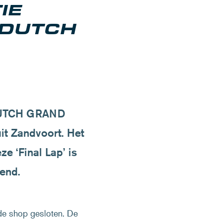
IE
 DUTCH
 DUTCH GRAND
it Zandvoort. Het
e ‘Final Lap’ is
end.
de shop gesloten. De