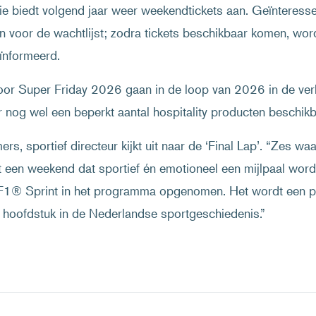
ie biedt volgend jaar weer weekendtickets aan. Geïnteress
en voor de wachtlijst; zodra tickets beschikbaar komen, wor
eïnformeerd.
voor Super Friday 2026 gaan in de loop van 2026 in de ve
 er nog wel een beperkt aantal hospitality producten beschikb
rs, sportief directeur kijkt uit naar de ‘Final Lap’. “Zes wa
 een weekend dat sportief én emotioneel een mijlpaal word
F1® Sprint in het programma opgenomen. Het wordt een pra
 hoofdstuk in de Nederlandse sportgeschiedenis.”