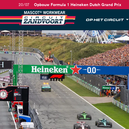
20/07
Opbouw Formula 1 Heineken Dutch Grand Prix
OP HET CIRCUIT