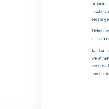
organisat
inschrijv
eerste g
Tickets 
zijn zijn
Jan Lamme
we af met
eerst de 
een uniek