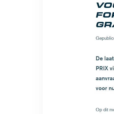
VO
FO
GR
Gepublic
De laa
PRIX v
aanvraa
voor n
Op dit mo