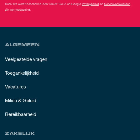
Deze site wordt beschermd door reCAPTCHA en Google
Privacybeleid
en
Servicevoorwaarden
zijn van toepassing.
ALGEMEEN
Veelgestelde vragen
Toegankelijkheid
Vacatures
Milieu & Geluid
Bereikbaarheid
ZAKELIJK