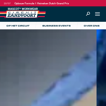
20/07
Opbouw Formula 1 Heineken Dutch Grand Prix
OP HET CIRCUIT
BUSINESS EVENTS
OVER ONS