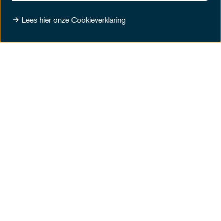
Lees hier onze Cookieverklaring
INTERGAS
RELATIE-EVENT
ONTDEK MEER
Partners van MASCOT Circuit Zandvoort