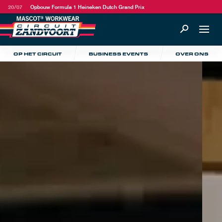
20/07
Opbouw Formula 1 Heineken Dutch Grand Prix
OP HET CIRCUIT
BUSINESS EVENTS
OVER ONS