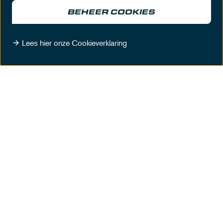
BEHEER COOKIES
Lees hier onze Cookieverklaring
FOOD FRANCHISE COMPANY
EXCLUSIVE MEETING
ONTDEK MEER