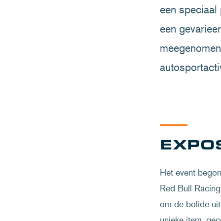
een speciaal
een gevariee
meegenomen i
autosportacti
EXPOS
Het event begon 
Red Bull Racing
om de bolide ui
unieke item, ge