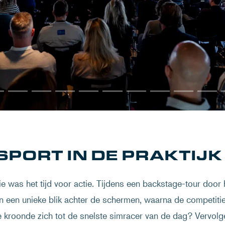
PORT IN DE PRAKTIJK
e was het tijd voor actie. Tijdens een backstage-tour door h
 een unieke blik achter de schermen, waarna de competitie 
 kroonde zich tot de snelste simracer van de dag? Vervolg