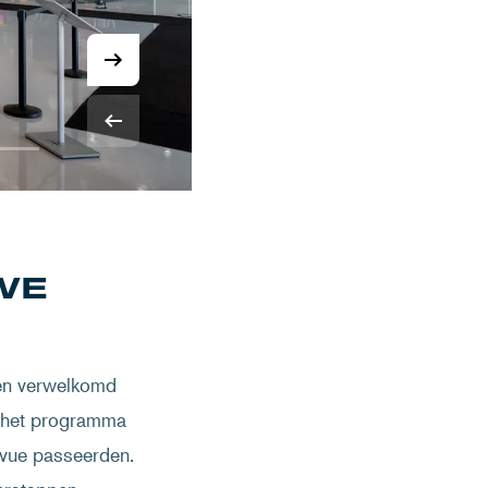
WE
ten verwelkomd
ay het programma
evue passeerden.