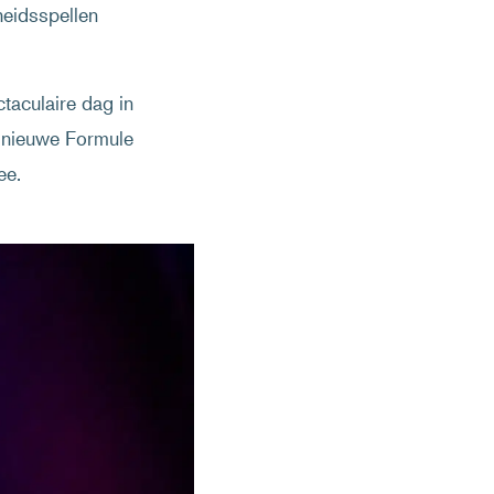
heidsspellen
taculaire dag in
et nieuwe Formule
ee.