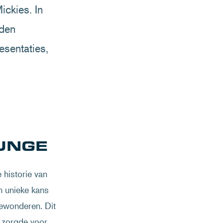
ckies. In
gden
sentaties,
OUNGE
 historie van
n unieke kans
bewonderen. Dit
, zorgde voor