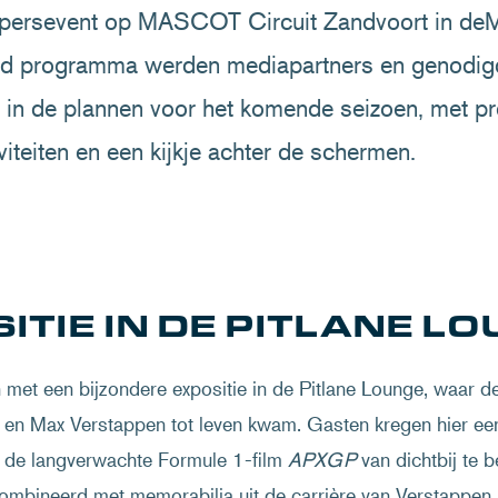
 persevent op MASCOT Circuit Zandvoort in deMi
rd programma werden mediapartners en genodi
n de plannen voor het komende seizoen, met pre
viteiten en een kijkje achter de schermen.
ITIE IN DE PITLANE L
met een bijzondere expositie in de Pitlane Lounge, waar de
 en Max Verstappen tot leven kwam. Gasten kregen hier ee
t de langverwachte Formule 1-film
APXGP
van dichtbij te 
combineerd met memorabilia uit de carrière van Verstappen