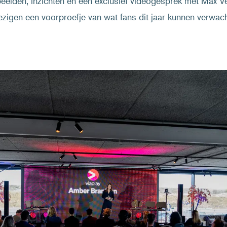
beelden, inzichten en een exclusief videogesprek met Max 
zigen een voorproefje van wat fans dit jaar kunnen verwach