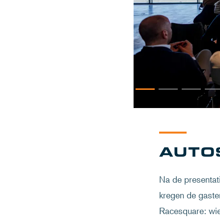
AUTOS
Na de presentati
kregen de gasten
Racesquare: wie