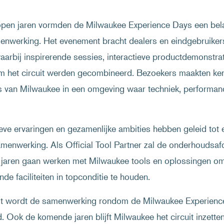
open jaren vormden de Milwaukee Experience Days een bela
enwerking. Het evenement bracht dealers en eindgebruiker
waarbij inspirerende sessies, interactieve productdemonstrat
m het circuit werden gecombineerd. Bezoekers maakten ke
s van Milwaukee in een omgeving waar techniek, performanc
eve ervaringen en gezamenlijke ambities hebben geleid tot 
menwerking. Als Official Tool Partner zal de onderhoudsafde
jaren gaan werken met Milwaukee tools en oplossingen om 
nde faciliteiten in topconditie te houden.
t wordt de samenwerking rondom de Milwaukee Experienc
d. Ook de komende jaren blijft Milwaukee het circuit inzetten