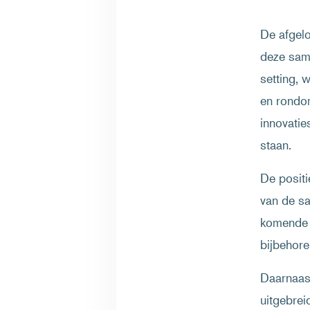
De afgel
deze sam
setting, 
en rondo
innovatie
staan.
De positi
van de sa
komende 
bijbehore
Daarnaas
uitgebrei