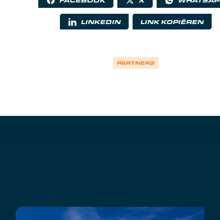
FACEBOOK
X
WHATSAP
LINKEDIN
LINK KOPIËREN
PARTNERS