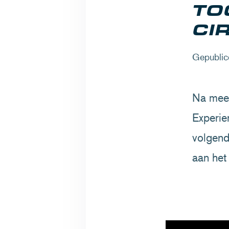
TO
CI
Gepublic
Na meer
Experie
volgend
aan het 