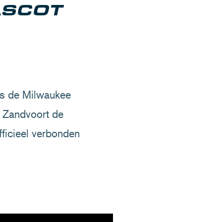
ASCOT
ns de Milwaukee
 Zandvoort de
fficieel verbonden