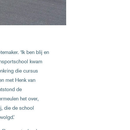
emaker. ‘Ik ben blij en
 Rensportschool kwam
enkring die cursus
en met Henk van
ntstond de
rmeulen het over,
, die de school
volgd.’