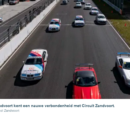
dvoort kent een nauwe verbondenheid met Circuit Zandvoort.
ol Zandvoort