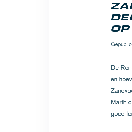
ZA
DE
OP
Gepublic
De Rens
en hoew
Zandvoo
Marth d
goed le