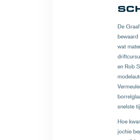
SC
De Graaf 
bewaard b
wat mater
driftcurs
en Rob S
modelauto
Vermeulen
borrelgla
snelste ti
Hoe kwam 
jochie be