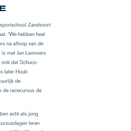
E
ensportschool Zandvoort
egaat. ‘We hebben heel
ers na afloop van de
en is met Jan Lammers
n ook dat Schuco-
ls later Huub
uurlijk de
ns de racecursus de
ben echt als jong
 cursusdagen leren