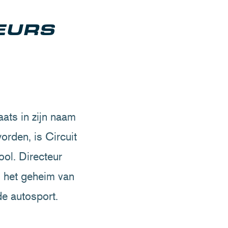
EURS
ats in zijn naam
rden, is Circuit
ol. Directeur
, het geheim van
de autosport.