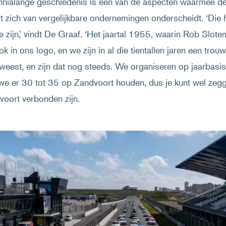
nnialange geschiedenis is een van de aspecten waarmee d
 zich van vergelijkbare ondernemingen onderscheidt. ‘Die h
te zijn,’ vindt De Graaf. ‘Het jaartal 1955, waarin Rob Slo
k in ons logo, en we zijn in al die tientallen jaren een trou
eweest, en zijn dat nog steeds. We organiseren op jaarbasi
we er 30 tot 35 op Zandvoort houden, dus je kunt wel zeg
oort verbonden zijn.