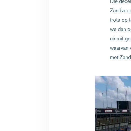
Die dece
Zandvoort
trots op 
we dan oo
circuit g
waarvan 
met Zandv