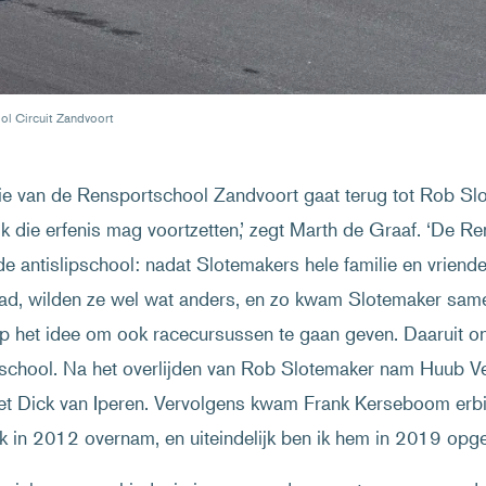
ol Circuit Zandvoort
ie van de Rensportschool Zandvoort gaat terug tot Rob Slot
 ik die erfenis mag voortzetten,’ zegt Marth de Graaf. ‘De
 de antislipschool: nadat Slotemakers hele familie en vriend
ad, wilden ze wel wat anders, en zo kwam Slotemaker sam
p het idee om ook racecursussen te gaan geven. Daaruit o
school. Na het overlijden van Rob Slotemaker nam Huub Ve
t Dick van Iperen. Vervolgens kwam Frank Kerseboom erbij
ijk in 2012 overnam, en uiteindelijk ben ik hem in 2019 opge