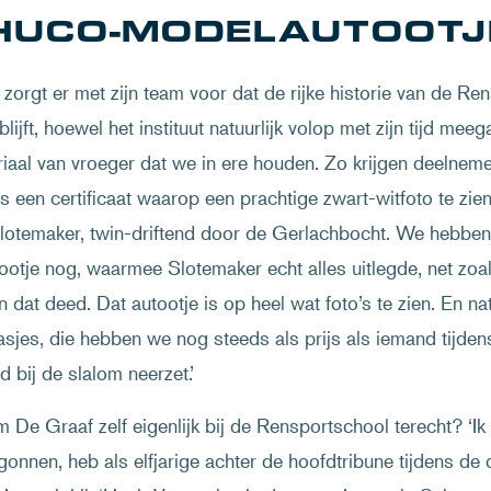
HUCO-MODELAUTOOTJ
zorgt er met zijn team voor dat de rijke historie van de R
lijft, hoewel het instituut natuurlijk volop met zijn tijd me
iaal van vroeger dat we in ere houden. Zo krijgen deelnem
us een certificaat waarop een prachtige zwart-witfoto te zi
lotemaker, twin-driftend door de Gerlachbocht. We hebbe
otje nog, waarmee Slotemaker echt alles uitlegde, net zoa
 dat deed. Dat autootje is op heel wat foto’s te zien. En nat
asjes, die hebben we nog steeds als prijs als iemand tijde
jd bij de slalom neerzet.’
De Graaf zelf eigenlijk bij de Rensportschool terecht? ‘Ik 
gonnen, heb als elfjarige achter de hoofdtribune tijdens de