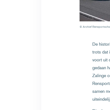
© Archief Rensportscho
De histor
trots dat
voort uit
gedaan h
Zalinge o
Rensport
samen me
uiteindel