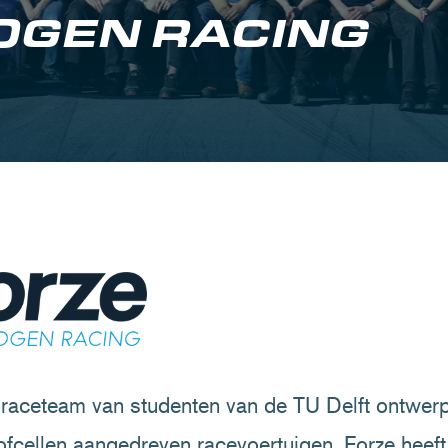
OGEN RACING
f raceteam van studenten van de TU Delft ontwer
fcellen aangedreven racevoertuigen. Forze heeft