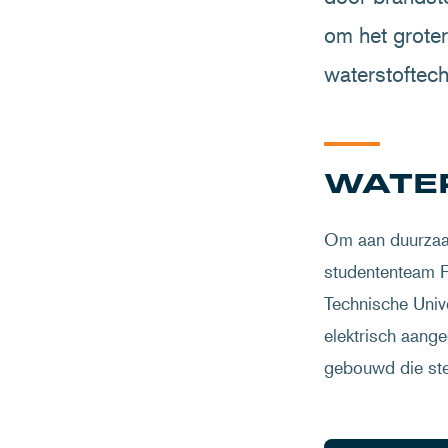
om het grote
waterstoftech
WATE
Om aan duurzaamh
studententeam F
Technische Unive
elektrisch aange
gebouwd die stee