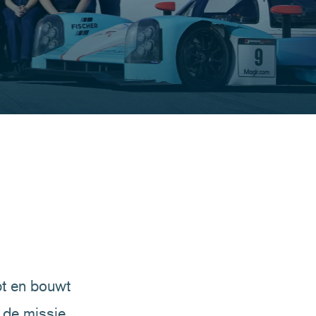
pt en bouwt
 de missie