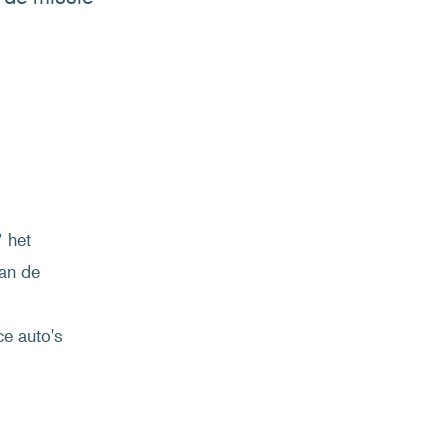
7 het
an de
ce auto's